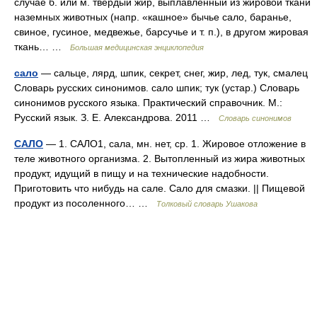
случае б. или м. твердый жир, выплавленный из жировой ткани
наземных животных (напр. «кашное» бычье сало, баранье,
свиное, гусиное, медвежье, барсучье и т. п.), в другом жировая
ткань… …
Большая медицинская энциклопедия
сало
— сальце, лярд, шпик, секрет, снег, жир, лед, тук, смалец
Словарь русских синонимов. сало шпик; тук (устар.) Словарь
синонимов русского языка. Практический справочник. М.:
Русский язык. З. Е. Александрова. 2011 …
Словарь синонимов
САЛО
— 1. САЛО1, сала, мн. нет, ср. 1. Жировое отложение в
теле животного организма. 2. Вытопленный из жира животных
продукт, идущий в пищу и на технические надобности.
Приготовить что нибудь на сале. Сало для смазки. || Пищевой
продукт из посоленного… …
Толковый словарь Ушакова