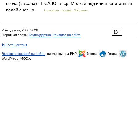
свеча (из сала). II. САЛО, а, ср. Мелкий лёд или пропитанный
водой снег на …
Толковый словарь Ожегова
© Академик, 2000-2026
18+
Обратная связь:
Техподдержка
,
Реклама на сайте
👣 Путешествия
Экспорт словарей на сайты
, сделанные на PHP,
Joomla,
Drupal,
WordPress, MODx.