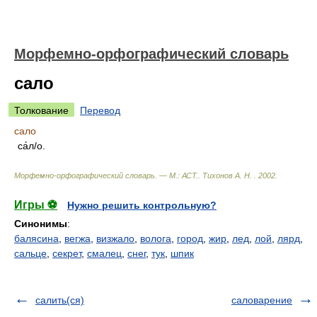
Морфемно-орфографический словарь
сало
Толкование
Перевод
сало
са́л/о.
Морфемно-орфографический словарь. — М.: АСТ.
.
Тихонов А. Н.
.
2002
.
Игры ⚽
Нужно решить контрольную?
Синонимы
:
балясина
,
вегжа
,
визжало
,
волога
,
город
,
жир
,
лед
,
лой
,
лярд
,
сальце
,
секрет
,
смалец
,
снег
,
тук
,
шпик
салить(ся)
саловарение