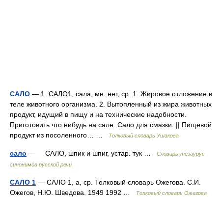
САЛО
— 1. САЛО1, сала, мн. нет, ср. 1. Жировое отложение в
теле животного организма. 2. Вытопленный из жира животных
продукт, идущий в пищу и на технические надобности.
Приготовить что нибудь на сале. Сало для смазки. || Пищевой
продукт из посоленного… …
Толковый словарь Ушакова
сало
— САЛО, шпик и шпиг, устар. тук …
Словарь-тезаурус
синонимов русской речи
САЛО 1
— САЛО 1, а, ср. Толковый словарь Ожегова. С.И.
Ожегов, Н.Ю. Шведова. 1949 1992 …
Толковый словарь Ожегова