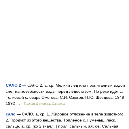
САЛО 2
— САЛО 2, а, ср. Мелкий лёд или пропитанный водой
снег на поверхности воды перед ледоставом. По реке идёт с.
Толковый словарь Ожегова. С.И. Ожегов, Н.Ю. Шведова. 1949
1992 …
Толковый словарь Ожегова
сало
— САЛО, а, ср. 1. Жировое отложение в теле животного.
2. Продукт из этого вещества. Топлёное с. | уменьш. ласк.
сальце, а, ср. (ко 2 знач.). | прил. сальный, ая, ое. Сальная