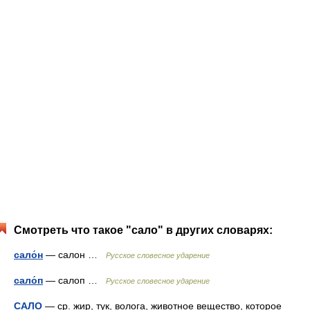
Смотреть что такое "сало" в других словарях:
сало́н
— салон …
Русское словесное ударение
сало́п
— салоп …
Русское словесное ударение
САЛО
— ср. жир, тук, волога, животное вещество, которое